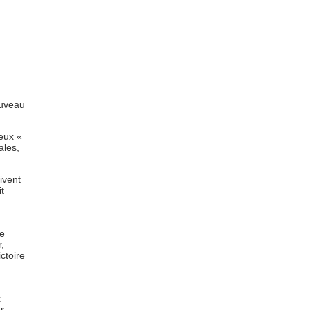
ouveau
meux «
ales,
ivent
t
ne
,
ctoire
x
r