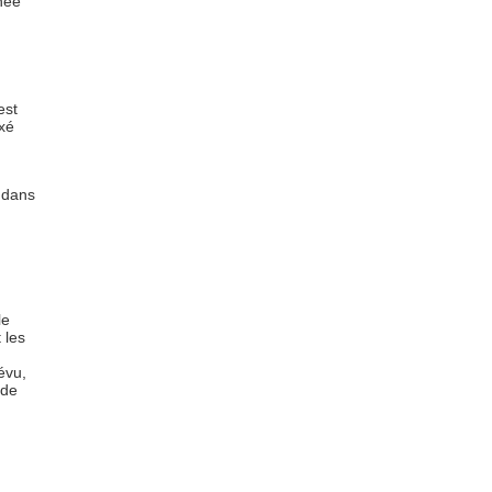
chée
est
ixé
t dans
le
 les
évu,
 de