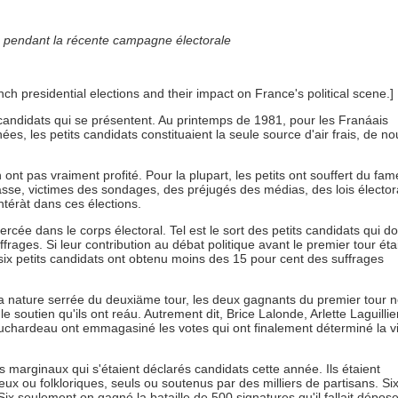
que pendant la récente campagne électorale
ch presidential elections and their impact on France's political scene.]
candidats qui se présentent. Au printemps de 1981, pour les Franáais
 les petits candidats constituaient la seule source d'air frais, de n
 ont pas vraiment profité. Pour la plupart, les petits ont souffert du fa
sse, victimes des sondages, des préjugés des médias, des lois élector
ntéràt dans ces élections.
ercée dans le corps électoral. Tel est le sort des petits candidats qui do
rages. Si leur contribution au débat politique avant le premier tour étai
 six petits candidats ont obtenu moins des 15 pour cent des suffrages
a nature serrée du deuxiäme tour, les deux gagnants du premier tour 
e soutien qu'ils ont reáu. Autrement dit, Brice Lalonde, Arlette Laguillier
hardeau ont emmagasiné les votes qui ont finalement déterminé la vi
es marginaux qui s'étaient déclarés candidats cette année. Ils étaient
x ou folkloriques, seuls ou soutenus par des milliers de partisans. Si
Six seulement on gagné la bataille de 500 signatures qu'il fallait dépose