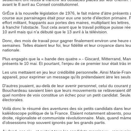
avant le 8 avril au Conseil constitutionnel.
GrÉce à la nouvelle législation de 1976, le fait màme d'àtre présents
course aux parrainages était pour eux une sorte d'élection primaire. P
effort militant, frappants aux portes des maires, multipliant les lettr
à franchir l'obstacle. Tout cela avant que le travail politique puisse
10 avril mais qui n'a débuté que le 13 avril à la télévision.
Donc, des mois de travail pour gagner finalement environ une heure 
semaines. Telles étaient leur foi, leur fidélité et leur croyance dans leur
nationale.
Plus engagés que la « bande des quatre » - Giscard, Mitterrand, Marcha
présents le 10 mai. Et pourtant, l'enjeu de ce premier tour était träs 
Les uns mettaient en jeu leur crédibilité personnelle. Ainsi Marie-Fr
appareil, pour exprimer un message qu'ils prétendaient àtre les seuls
D'autres jouaient, au-delà de leur avenir personnel, celui du courant 
Bouchardeau savaient bien que leurs mouvements se reläveraient diffic
quel nombre de voix constitue un échec pour un petit candidat. Seule, 
électorales.
Voilà donc le résumé des aventures des six petits candidats dans leur 
kaléidoscope politique de la France. Etaient notamment absents, pour 
droite, régionaliste et communiste révolutionnaire. Mais, quand màme,
d'obsessions trop souvent ignorés par les grands partis.