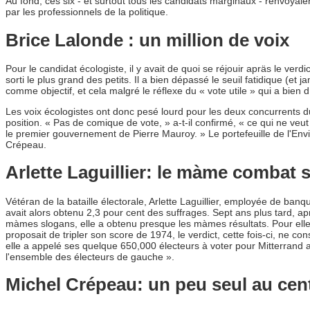
Au fond, ces six - et surtout tous les candidats marginaux - renvoyaie
par les professionnels de la politique.
Brice Lalonde : un million de voix
Pour le candidat écologiste, il y avait de quoi se réjouir apräs le verd
sorti le plus grand des petits. Il a bien dépassé le seuil fatidique (et ja
comme objectif, et cela malgré le réflexe du « vote utile » qui a bien 
Les voix écologistes ont donc pesé lourd pour les deux concurrents d
position. « Pas de comique de vote, » a-t-il confirmé, « ce qui ne veu
le premier gouvernement de Pierre Mauroy. » Le portefeuille de l'Env
Crépeau.
Arlette Laguillier: le màme combat s
Vétéran de la bataille électorale, Arlette Laguillier, employée de ban
avait alors obtenu 2,3 pour cent des suffrages. Sept ans plus tard, a
màmes slogans, elle a obtenu presque les màmes résultats. Pour elle, 
proposait de tripler son score de 1974, le verdict, cette fois-ci, ne
elle a appelé ses quelque 650,000 électeurs à voter pour Mitterrand 
l'ensemble des électeurs de gauche ».
Michel Crépeau: un peu seul au cen