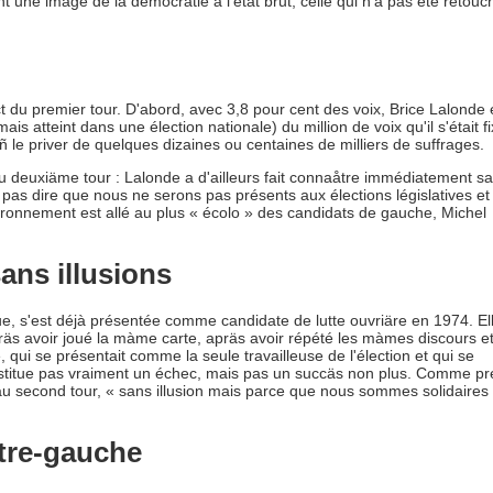
nt une image de la démocratie à l'état brut, celle qui n'a pas été retou
ict du premier tour. D'abord, avec 3,8 pour cent des voix, Brice Lalonde 
mais atteint dans une élection nationale) du million de voix qu'il s'était f
dñ le priver de quelques dizaines ou centaines de milliers de suffrages.
u deuxiäme tour : Lalonde a d'ailleurs fait connaåtre immédiatement sa
t pas dire que nous ne serons pas présents aux élections législatives e
ironnement est allé au plus « écolo » des candidats de gauche, Michel
ans illusions
que, s'est déjà présentée comme candidate de lutte ouvriäre en 1974. El
präs avoir joué la màme carte, apräs avoir répété les màmes discours et
qui se présentait comme la seule travailleuse de l'élection et qui se
 constitue pas vraiment un échec, mais pas un succäs non plus. Comme pr
au second tour, « sans illusion mais parce que nous sommes solidaires
tre-gauche