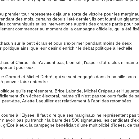
 au premier tour représente déjà une sorte de victoire pour les margina
endant des mois, certains depuis l'été dernier, ils ont fourni un gigant
es, les communiqués et les interventions aupräs des grands partis pour pa
 réellement commencer au moment de la campagne officielle, qui a été fix
chacun sur le petit écran et pour s'exprimer pendant moins de deux
 politique ainsi que leur désir d'enrichir le débat politique à l'échelle
is et Chirac - ils n'avaient pas, bien sñr, l'espoir d'àtre élus ni màme 
important pour eux.
ance Garaud et Michel Debré, qui se sont engagés dans la bataille sans
 à pouvoir faire entendre.
politique qu'ils représentent. Brice Lalonde, Michel Crépeau et Huguett
ilement d'un échec électoral, màme s'il n'est pas toujours facile de sa
peut-àtre, Arlette Laguillier est relativement à l'abri des retombées
course à l'Elysée. Il faut dire que ses marginaux ne représentent pas t
n'avoir pas pu franchir la barre des 500 signatures, les candidats d'e
 grÉce à eux, la campagne bénéficiait d'une multiplicité d'idées, de t