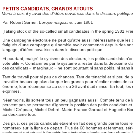
PETITS CANDIDATS, GRANDS ATOUTS
Merci à eux, il y avait des d'idées novatrices dans le discours politi
Par Robert Sarner,
Europe magazine
, Juin 1981
[Taking stock of the so-called small candidates in the spring 1981 Fren
Une campagne électorale ne peut qu'àtre aussi intéressante que les 
fatigués d'une campagne qui semble avoir commencé depuis des années,
langage, d'idées novatrices dans le discours politique.
Et pourtant, malgré le cynisme des électeurs, les petits candidats n'en
vote utile ». Condamnés par le systäme à rester dans la deuxiäme cla
ces candidats « marginaux » ne sont pourtant ni sans poids, ni sans i
Tant de travail pour si peu de chances. Tant de ténacité et si peu de p
travailler beaucoup plus dur que les grands pour récolter moins de suff
énorme, leur récompense au soir du 26 avril était mince. En tout, les
exprimés.
Néanmoins, ils sortent tous un peu gagnants aussi. Compte tenu de l
peuvent pas se permettre d'ignorer la position des petits candidats et l
Michel Crépeau, Michel Debré, Marie-France Garaud et Huguette Bouc
au deuxiäme tour.
Des plus, ces petits candidats étaient en fait des grands parmi tous l
nombreux sur la ligne de départ. Plus de 60 hommes et femmes, sérieu
seulement ont réussi à franchir les obstacles placés sur leur chemin. 