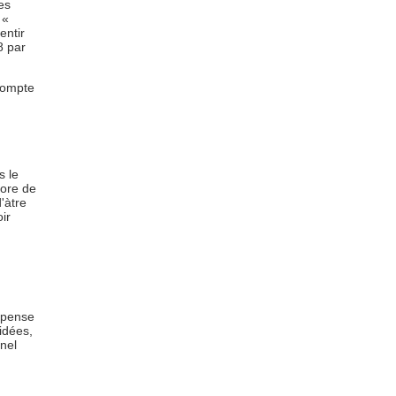
es
 «
entir
8 par
 compte
s le
core de
'àtre
ir
e pense
'idées,
nnel