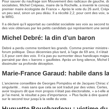
Pour sauver du naufrage son Mouvement des radicaux de gauche, dont l
socialistes, Michel Crépeau, maire de la Rochelle, a inventé le concep
premier maire écologiste de France ». Apräs le vote du 26 avril, Crép
un peu seul, sinon un peu déáu. Il a récolté 2,2, pour cent des voix, 
le MRG.
Il a déclaré qu'il apportait au candidat socialiste ses voix au second t
des voix obtenues par les petits candidats qui représentent une sensibi
Michel Debré: la din d'un baron
Debré a perdu comme tombent les grands. Comme premier ministre de 
forum politique. Deux décennies plus tard, à l'age de 69 ans, il n'étai
1,6 pour cent des voix. Il n'a pas pu surmonter deux handicaps majeur
parrainé par des « barons » gaullistes. Apräs un long silence, Mich
dissimuler sa profonde déception.
Marie-France Garaud: habile dans la
L'ancienne conseilläre de Georges Pompidou et de Jacques Chirac s'
singularité... mais sans que cela se soit traduit par des votes. Certe
avoir toujours dit que mon propos n'était pas électoraliste, » a-t-elle 
je l'ai mené, le résultat a peu d'importance. » Plus facile à dire qua
sur le second tour jusqu'à la veille du vote.
Huguette Bouchardeau : victime du v