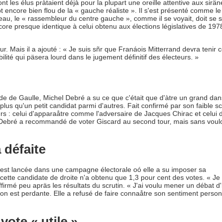
es élus pràtaient déjà pour la plupart une oreille attentive aux sirän
t encore bien flou de la « gauche réaliste ». Il s'est présenté comme le
eau, le « rassembleur du centre gauche », comme il se voyait, doit se s
score presque identique à celui obtenu aux élections législatives de 197
our. Mais il a ajouté : « Je suis sñr que Franáois Mitterrand devra tenir
lité qui päsera lourd dans le jugement définitif des électeurs. »
de Gaulle, Michel Debré a su ce que c'était que d'àtre un grand dan
t plus qu'un petit candidat parmi d'autres. Fait confirmé par son faible s
s : celui d'apparaåtre comme l'adversaire de Jacques Chirac et celui d
el Debré a recommandé de voter Giscard au second tour, mais sans voulo
 défaite
est lancée dans une campagne électorale oó elle a su imposer sa
s, cette candidate de droite n'a obtenu que 1,3 pour cent des votes. « J
affirmé peu apräs les résultats du scrutin. « J'ai voulu mener un débat d
nd on est perdante. Elle a refusé de faire connaåtre son sentiment perso
ote « utile »